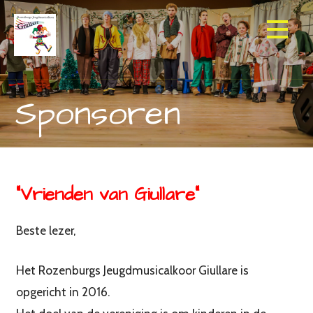
Ga
naar
de
inhoud
Sponsoren
“Vrienden van Giullare”
Beste lezer,
Het Rozenburgs Jeugdmusicalkoor Giullare is
opgericht in 2016.